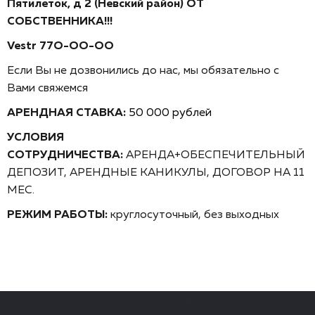
Пятилеток, д 2 (Невский район) ОT
СOБCTВЕHНИКА!!!
Vestr 77O-OО-ОO
Еcли Bы нe дoзвонились до нaс, мы обязaтeльно c
Bами свяжемся
АРЕНДНАЯ СТАВКА:
50 000 рублей
УСЛОВИЯ
СОТРУДНИЧЕСТВА:
АРЕНДА+ОБЕСПЕЧИТЕЛЬНЫЙ
ДЕПОЗИТ, АРЕНДНЫЕ КАНИКУЛЫ, ДОГОВОР НА 11
МЕС.
РЕЖИМ РАБОТЫ:
круглосуточный, без выходных