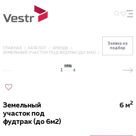
Искать 
Заявка на
подбор
ГЛАВНАЯ
КАТАЛОГ
АРЕНДА
ЗЕМЕЛЬНЫЙ УЧАСТОК ПОД ФУДТРАК (ДО 6М2)
1
4
2
Земельный
6 м
участок под
фудтрак (до 6м2)