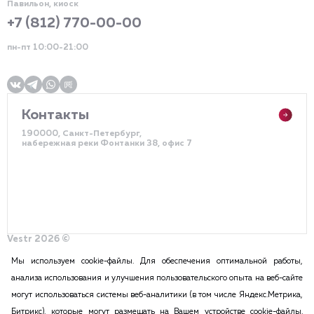
Павильон, киоск
+7 (812) 770-00-00
пн-пт 10:00-21:00
Контакты
190000, Санкт-Петербург,
набережная реки Фонтанки 38, офис 7
Vestr 2026 ©
Политика конфиденциальности
Разработка сайта – DDQ
Мы используем cookie-файлы. Для обеспечения оптимальной работы,
анализа использования и улучшения пользовательского опыта на веб-сайте
могут использоваться системы веб-аналитики (в том числе Яндекс.Метрика,
2015-2026 Vestr – КОММЕРЧЕСКАЯ НЕДВИЖИМОСТЬ В САНКТ
Битрикс), которые могут размещать на Вашем устройстве cookie-файлы.
ПЕТЕРБУРГЕ И ЛЕНИНГРАДСКОЙ ОБЛАСТИ