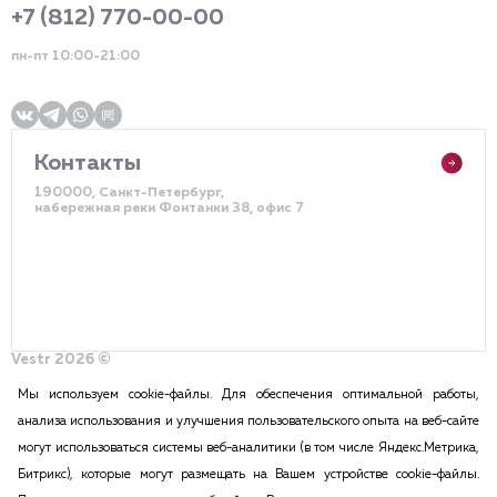
+7 (812) 770-00-00
пн-пт 10:00-21:00
Контакты
190000, Санкт-Петербург,
набережная реки Фонтанки 38, офис 7
Vestr 2026 ©
Политика конфиденциальности
Разработка сайта – DDQ
Мы используем cookie-файлы. Для обеспечения оптимальной работы,
анализа использования и улучшения пользовательского опыта на веб-сайте
могут использоваться системы веб-аналитики (в том числе Яндекс.Метрика,
2015-2026 Vestr – КОММЕРЧЕСКАЯ НЕДВИЖИМОСТЬ В САНКТ
Битрикс), которые могут размещать на Вашем устройстве cookie-файлы.
ПЕТЕРБУРГЕ И ЛЕНИНГРАДСКОЙ ОБЛАСТИ