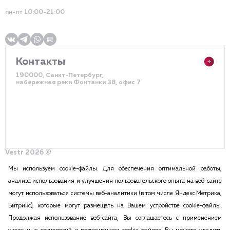
пн-пт 10:00-21:00
Контакты
190000, Санкт-Петербург,
набережная реки Фонтанки 38, офис 7
Vestr 2026 ©
Политика конфиденциальности
Разработка сайта – DDQ
Мы используем cookie-файлы. Для обеспечения оптимальной работы,
анализа использования и улучшения пользовательского опыта на веб-сайте
могут использоваться системы веб-аналитики (в том числе Яндекс.Метрика,
2015-2026 Vestr – КОММЕРЧЕСКАЯ НЕДВИЖИМОСТЬ В САНКТ
Битрикс), которые могут размещать на Вашем устройстве cookie-файлы.
ПЕТЕРБУРГЕ И ЛЕНИНГРАДСКОЙ ОБЛАСТИ
Продолжая использование веб-сайта, Вы соглашаетесь с применением
ПОЛИТИКА КОНФИДЕНЦИАЛЬНОСТИ