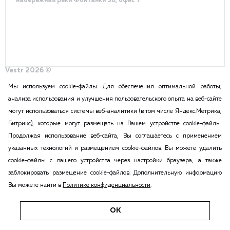
набережная реки Фонтанки 38, офис 7
Vestr 2026 ©
Политика конфиденциальности
Разработка сайта – DDQ
Мы используем cookie-файлы. Для обеспечения оптимальной работы,
анализа использования и улучшения пользовательского опыта на веб-сайте
могут использоваться системы веб-аналитики (в том числе Яндекс.Метрика,
2015-2026 Vestr – КОММЕРЧЕСКАЯ НЕДВИЖИМОСТЬ В САНКТ
Битрикс), которые могут размещать на Вашем устройстве cookie-файлы.
ПЕТЕРБУРГЕ И ЛЕНИНГРАДСКОЙ ОБЛАСТИ
Продолжая использование веб-сайта, Вы соглашаетесь с применением
ПОЛИТИКА КОНФИДЕНЦИАЛЬНОСТИ
указанных технологий и размещением cookie-файлов. Вы можете удалить
Вся информация, размещенная на данном сайте, ни при каких
cookie-файлы с вашего устройства через настройки браузера, а также
обстоятельствах не может признаваться публичной офертой в соответствии
заблокировать размещение cookie-файлов. Дополнительную информацию
с п.2 ст.437 Гражданского кодекса РФ. Копирование и воспроизведение
Вы можете найти в
Политике конфиденциальности
.
материалов этого сайта возможна только с согласия администрации сайта.
Все ссылки на иностранные валюты приведены исключительно для
удобства восприятия информации п.2 ст.437 ГК РФ.
ОК