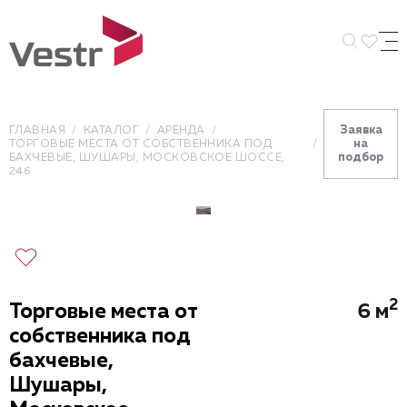
Искать 
Заявка
ГЛАВНАЯ
КАТАЛОГ
АРЕНДА
на
ТОРГОВЫЕ МЕСТА ОТ СОБСТВЕННИКА ПОД
подбор
БАХЧЕВЫЕ, ШУШАРЫ, МОСКОВСКОЕ ШОССЕ,
246
2
Торговые места от
6 м
собственника под
бахчевые,
Шушары,