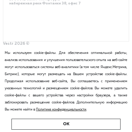
набережная реки Фонтанки 38, офис 7
Vestr 2026 ©
Политика конфиденциальности
Разработка сайта – DDQ
Мы используем cookie-файлы. Для обеспечения оптимальной работы,
анализа использования и улучшения пользовательского опыта на веб-сайте
могут использоваться системы веб-аналитики (в том числе Яндекс.Метрика,
2015-2026 Vestr – КОММЕРЧЕСКАЯ НЕДВИЖИМОСТЬ В САНКТ
Битрикс), которые могут размещать на Вашем устройстве cookie-файлы.
ПЕТЕРБУРГЕ И ЛЕНИНГРАДСКОЙ ОБЛАСТИ
Продолжая использование веб-сайта, Вы соглашаетесь с применением
ПОЛИТИКА КОНФИДЕНЦИАЛЬНОСТИ
указанных технологий и размещением cookie-файлов. Вы можете удалить
Вся информация, размещенная на данном сайте, ни при каких
cookie-файлы с вашего устройства через настройки браузера, а также
обстоятельствах не может признаваться публичной офертой в соответствии
заблокировать размещение cookie-файлов. Дополнительную информацию
с п.2 ст.437 Гражданского кодекса РФ. Копирование и воспроизведение
Вы можете найти в
Политике конфиденциальности
.
материалов этого сайта возможна только с согласия администрации сайта.
Все ссылки на иностранные валюты приведены исключительно для
удобства восприятия информации п.2 ст.437 ГК РФ.
ОК