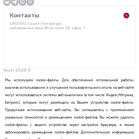
Контакты
190000, Санкт-Петербург,
набережная реки Фонтанки 38, офис 7
Vestr 2026 ©
Политика конфиденциальности
Разработка сайта – DDQ
Мы используем cookie-файлы. Для обеспечения оптимальной работы,
анализа использования и улучшения пользовательского опыта на веб-сайте
могут использоваться системы веб-аналитики (в том числе Яндекс.Метрика,
2015-2026 Vestr – КОММЕРЧЕСКАЯ НЕДВИЖИМОСТЬ В САНКТ
Битрикс), которые могут размещать на Вашем устройстве cookie-файлы.
ПЕТЕРБУРГЕ И ЛЕНИНГРАДСКОЙ ОБЛАСТИ
Продолжая использование веб-сайта, Вы соглашаетесь с применением
ПОЛИТИКА КОНФИДЕНЦИАЛЬНОСТИ
указанных технологий и размещением cookie-файлов. Вы можете удалить
Вся информация, размещенная на данном сайте, ни при каких
cookie-файлы с вашего устройства через настройки браузера, а также
обстоятельствах не может признаваться публичной офертой в соответствии
заблокировать размещение cookie-файлов. Дополнительную информацию
с п.2 ст.437 Гражданского кодекса РФ. Копирование и воспроизведение