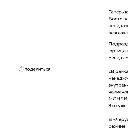
Теперь 
Восток».
передач
возглав
Подразде
юрлица 
менеджм
поделиться
«В рамка
менеджме
внутренн
наимено
МОНЛИД»
Это уже 
В «Леру
режиме, 