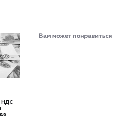
Вам может понравиться
т НДС
и
ода