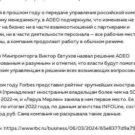
я в прошлом году о передаче управления российской ком
му менеджменту, в ADEO подчеркнули, что изменение не
 на бизнес ни в части взаимоотношений с партнерами и
и, ни в части деятельности персонала — все рабочие мес
ны, а компания продолжит работу в обычном режиме.
ы Минпромторга Виктор Евтухов назвал решение ADEO
ованным и разумным» и отметил, что власти будут помог
ким управленцам в решении всех возникающих вопросов»
ом году Forbes представил рейтинг крупнейших иностра
й (принадлежат иностранным владельцам более чем на 5
 2022-м, и «Леруа Мерлен» заняла в нем первое место. Ее
 по итогам 2022 года, по данным агентства INFOLine, сос
рд руб. Сама компания не раскрывала такие данные.
к:
https://www.rbc.ru/business/06/03/2024/65e8377d9a