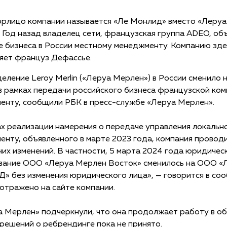
юрлицо компании называется «Ле Монлид» вместо «Леру
 Год назад владелец сети, французская группа ADEO, об
е бизнеса в России местному менеджменту. Компанию зде
ляет француз Дефассье.
ление Leroy Merlin («Леруа Мерлен») в России сменило 
в рамках передачи российского бизнеса французской ком
енту, сообщили РБК в пресс-службе «Леруа Мерлен».
х реализации намерения о передаче управления локальн
нту, объявленного в марте 2023 года, компания провод
их изменений. В частности, 5 марта 2024 года юридичес
вание ООО «Леруа Мерлен Восток» сменилось на ООО «
 без изменения юридического лица», — говорится в соо
отражено на сайте компании.
а Мерлен» подчеркнули, что она продолжает работу в о
решений о ребрендинге пока не принято.