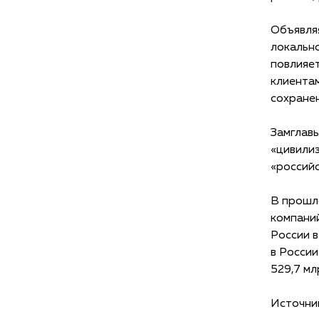
Объявля
локально
повлияет
клиентам
сохране
Замглав
«цивилиз
«российс
В прошл
компани
России в
в России
529,7 мл
Источни