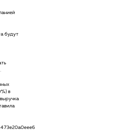
панией
та будут
ать
.
нных
0%) в
 выручка
тавила
79473e20a0eee6