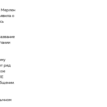
а Мерлен
ъявила о
сь
название
пании
ому
ит ряд
кое
ЛЕ
бщении.
бычном