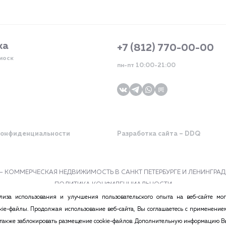
жа
+7 (812) 770-00-00
киоск
пн-пт 10:00-21:00
конфиденциальности
Разработка сайта – DDQ
tr – КОММЕРЧЕСКАЯ НЕДВИЖИМОСТЬ В САНКТ ПЕТЕРБУРГЕ И ЛЕНИНГР
ПОЛИТИКА КОНФИДЕНЦИАЛЬНОСТИ
стоятельствах не может признаваться публичной офертой в соответствии с п.2 
иза использования и улучшения пользовательского опыта на веб-сайте мог
министрации сайта. Все ссылки на иностранные валюты приведены исключительно
okie-файлы. Продолжая использование веб-сайта, Вы соглашаетесь с применение
 а также заблокировать размещение cookie-файлов. Дополнительную информацию 