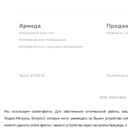
Аренда
Прода
Земельный участок
Павильон, 
Коммерческое помещение
Коммерческое торговое помещение
Vestr 2026 ©
Политика 
2015-2026 Ves
Вся информация, размещенная на данном сайте, ни при каких об
Мы используем cookie-файлы. Для обеспечения оптимальной работы, анал
материалов этого сайта возможна только с согласия ад
Яндекс.Метрика, Битрикс), которые могут размещать на Вашем устройстве co
можете удалить cookie-файлы с вашего устройства через настройки браузера,