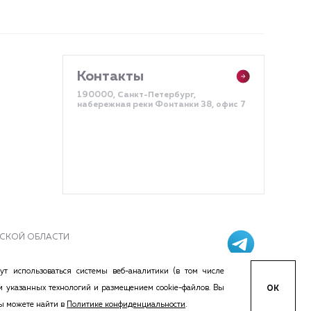
Контакты
190000, Санкт-Петербург,
набережная реки Фонтанки 38, офис 7
АДСКОЙ ОБЛАСТИ
ст.437 Гражданского кодекса РФ. Копирование и воспроизведение
ут использоваться системы веб-аналитики (в том числе
 для удобства восприятия информации п.2 ст.437 ГК РФ.
м указанных технологий и размещением cookie-файлов. Вы
ОК
Вы можете найти в
Политике конфиденциальности
.