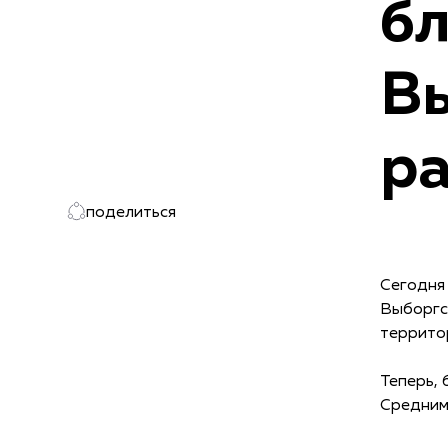
бл
В
р
поделиться
Сегодня
Выборгс
территор
Теперь, 
Средним