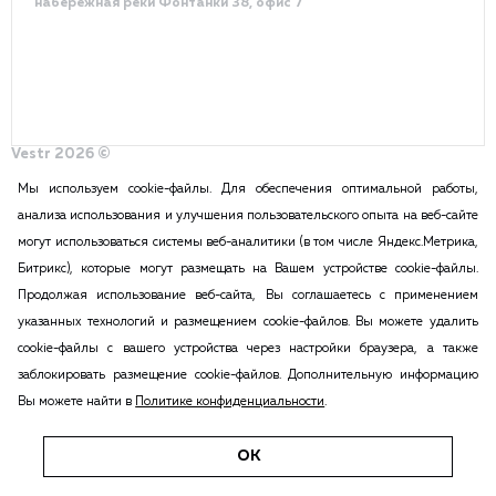
набережная реки Фонтанки 38, офис 7
Vestr 2026 ©
Политика конфиденциальности
Разработка сайта – DDQ
Мы используем cookie-файлы. Для обеспечения оптимальной работы,
анализа использования и улучшения пользовательского опыта на веб-сайте
могут использоваться системы веб-аналитики (в том числе Яндекс.Метрика,
2015-2026 Vestr – КОММЕРЧЕСКАЯ НЕДВИЖИМОСТЬ В САНКТ
Битрикс), которые могут размещать на Вашем устройстве cookie-файлы.
ПЕТЕРБУРГЕ И ЛЕНИНГРАДСКОЙ ОБЛАСТИ
Продолжая использование веб-сайта, Вы соглашаетесь с применением
ПОЛИТИКА КОНФИДЕНЦИАЛЬНОСТИ
указанных технологий и размещением cookie-файлов. Вы можете удалить
Вся информация, размещенная на данном сайте, ни при каких
cookie-файлы с вашего устройства через настройки браузера, а также
обстоятельствах не может признаваться публичной офертой в соответствии
заблокировать размещение cookie-файлов. Дополнительную информацию
с п.2 ст.437 Гражданского кодекса РФ. Копирование и воспроизведение
Вы можете найти в
Политике конфиденциальности
.
материалов этого сайта возможна только с согласия администрации сайта.
Все ссылки на иностранные валюты приведены исключительно для
удобства восприятия информации п.2 ст.437 ГК РФ.
ОК