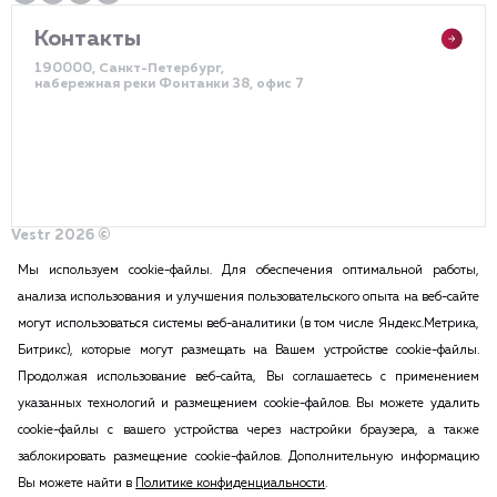
Контакты
190000, Санкт-Петербург,
набережная реки Фонтанки 38, офис 7
Vestr 2026 ©
Политика конфиденциальности
Разработка сайта – DDQ
Мы используем cookie-файлы. Для обеспечения оптимальной работы,
анализа использования и улучшения пользовательского опыта на веб-сайте
могут использоваться системы веб-аналитики (в том числе Яндекс.Метрика,
2015-2026 Vestr – КОММЕРЧЕСКАЯ НЕДВИЖИМОСТЬ В САНКТ
Битрикс), которые могут размещать на Вашем устройстве cookie-файлы.
ПЕТЕРБУРГЕ И ЛЕНИНГРАДСКОЙ ОБЛАСТИ
Продолжая использование веб-сайта, Вы соглашаетесь с применением
ПОЛИТИКА КОНФИДЕНЦИАЛЬНОСТИ
указанных технологий и размещением cookie-файлов. Вы можете удалить
Вся информация, размещенная на данном сайте, ни при каких
cookie-файлы с вашего устройства через настройки браузера, а также
обстоятельствах не может признаваться публичной офертой в соответствии
заблокировать размещение cookie-файлов. Дополнительную информацию
с п.2 ст.437 Гражданского кодекса РФ. Копирование и воспроизведение
Вы можете найти в
Политике конфиденциальности
.
материалов этого сайта возможна только с согласия администрации сайта.