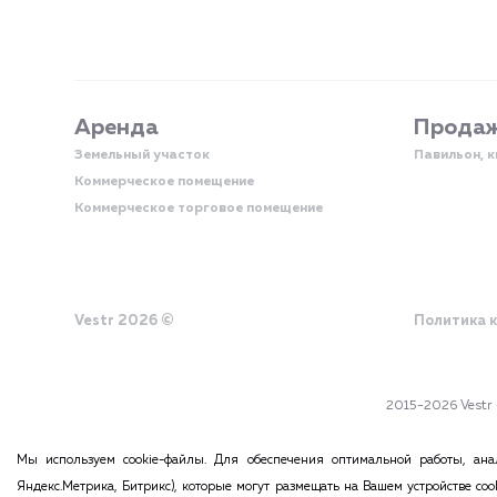
Аренда
Прода
Земельный участок
Павильон, 
Коммерческое помещение
Коммерческое торговое помещение
Vestr 2026 ©
Политика 
2015-2026 Ves
Вся информация, размещенная на данном сайте, ни при каких об
Мы используем cookie-файлы. Для обеспечения оптимальной работы, анал
материалов этого сайта возможна только с согласия ад
Яндекс.Метрика, Битрикс), которые могут размещать на Вашем устройстве co