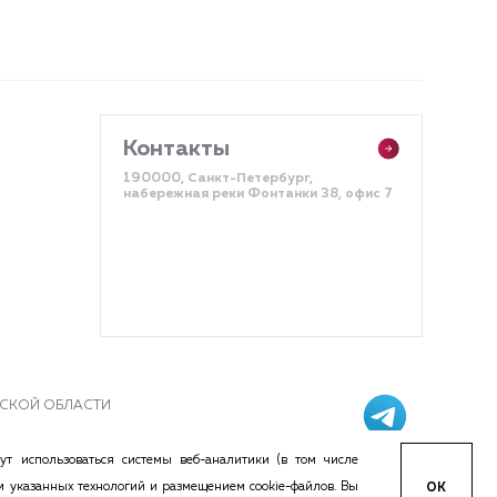
Контакты
190000, Санкт-Петербург,
набережная реки Фонтанки 38, офис 7
АДСКОЙ ОБЛАСТИ
ст.437 Гражданского кодекса РФ. Копирование и воспроизведение
ут использоваться системы веб-аналитики (в том числе
 для удобства восприятия информации п.2 ст.437 ГК РФ.
м указанных технологий и размещением cookie-файлов. Вы
ОК