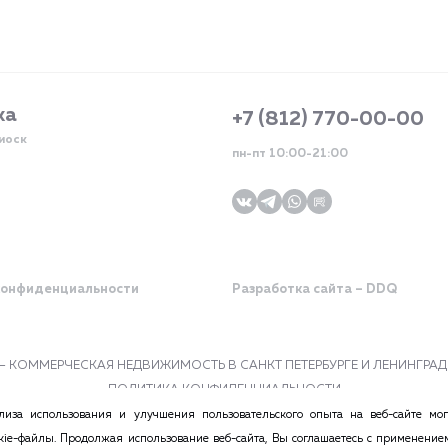
жа
+7 (812) 770-00-00
киоск
пн-пт 10:00-21:00
конфиденциальности
Разработка сайта – DDQ
tr – КОММЕРЧЕСКАЯ НЕДВИЖИМОСТЬ В САНКТ ПЕТЕРБУРГЕ И ЛЕНИНГР
ПОЛИТИКА КОНФИДЕНЦИАЛЬНОСТИ
стоятельствах не может признаваться публичной офертой в соответствии с п.2 
иза использования и улучшения пользовательского опыта на веб-сайте мог
министрации сайта. Все ссылки на иностранные валюты приведены исключительно
okie-файлы. Продолжая использование веб-сайта, Вы соглашаетесь с применение