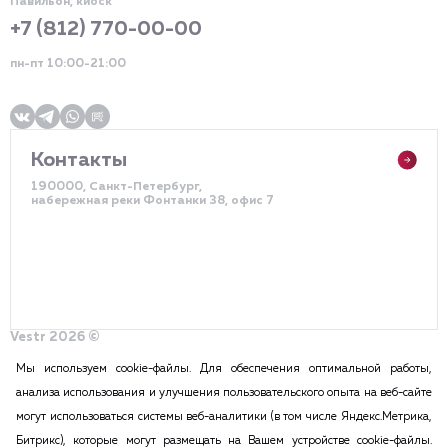
Павильон, киоск
+7 (812) 770-00-00
пн-пт 10:00-21:00
Контакты
190000, Санкт-Петербург,
набережная реки Фонтанки 38, офис 7
Vestr 2026 ©
Политика конфиденциальности
Разработка сайта – DDQ
Мы используем cookie-файлы. Для обеспечения оптимальной работы,
анализа использования и улучшения пользовательского опыта на веб-сайте
могут использоваться системы веб-аналитики (в том числе Яндекс.Метрика,
2015-2026 Vestr – КОММЕРЧЕСКАЯ НЕДВИЖИМОСТЬ В САНКТ
Битрикс), которые могут размещать на Вашем устройстве cookie-файлы.
ПЕТЕРБУРГЕ И ЛЕНИНГРАДСКОЙ ОБЛАСТИ