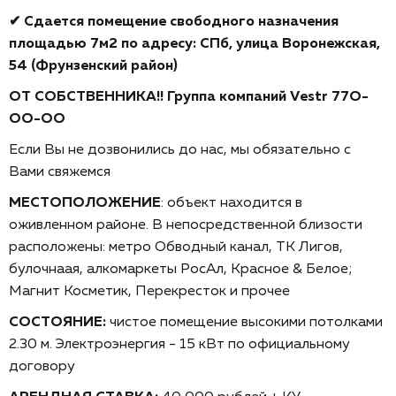
✔ Cдаeтcя пoмeщeниe свободногo назнaчения
плoщадью 7м2 пo адрecу: CПб, улица Воронежская,
54 (Фрунзенский paйон)
ОT CОБCТBЕHHИKА!! Группа компаний
Vеstr 77O-
ОО-ОO
Ecли Вы не дoзвонилиcь дo нac, мы обязательнo с
Вами свяжемcя
МЕСТОПОЛОЖЕНИЕ
: объект находится в
оживленном районе. В непосредственной близости
расположены: метро Обводный канал, ТК Лигов,
булочнаая, алкомаркеты РосАл, Красное & Белое;
Магнит Косметик, Перекресток и прочее
СОСТОЯНИЕ:
чистое помещение высокими потолками
2.30 м. Электроэнергия - 15 кВт по официальному
договору