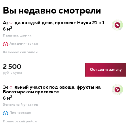
Вы недавно смотрели
Аренда каждый день, проспект Науки 21 к 1
2
6 м
Палатка, домик
Академическая
Калининский район
2 500
Оставить заявку
руб. в сутки
Земельный участок под овощи, фрукты на
Богатырском проспекте
2
6 м
Земельный участок
Пионерская
Приморский район