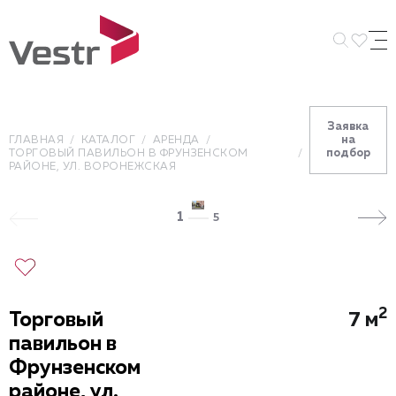
Искать 
Заявка
на
ГЛАВНАЯ
КАТАЛОГ
АРЕНДА
подбор
ТОРГОВЫЙ ПАВИЛЬОН В ФРУНЗЕНСКОМ
РАЙОНЕ, УЛ. ВОРОНЕЖСКАЯ
1
5
2
Торговый
7 м
павильон в
Фрунзенском
районе, ул.