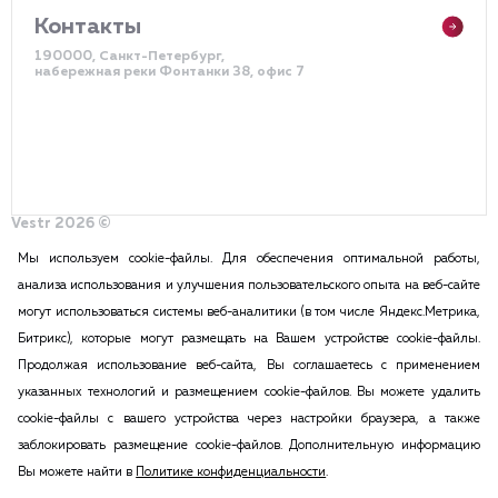
Контакты
190000, Санкт-Петербург,
набережная реки Фонтанки 38, офис 7
Vestr 2026 ©
Политика конфиденциальности
Разработка сайта – DDQ
Мы используем cookie-файлы. Для обеспечения оптимальной работы,
анализа использования и улучшения пользовательского опыта на веб-сайте
могут использоваться системы веб-аналитики (в том числе Яндекс.Метрика,
2015-2026 Vestr – КОММЕРЧЕСКАЯ НЕДВИЖИМОСТЬ В САНКТ
Битрикс), которые могут размещать на Вашем устройстве cookie-файлы.
ПЕТЕРБУРГЕ И ЛЕНИНГРАДСКОЙ ОБЛАСТИ
Продолжая использование веб-сайта, Вы соглашаетесь с применением
ПОЛИТИКА КОНФИДЕНЦИАЛЬНОСТИ
указанных технологий и размещением cookie-файлов. Вы можете удалить
Вся информация, размещенная на данном сайте, ни при каких
cookie-файлы с вашего устройства через настройки браузера, а также
обстоятельствах не может признаваться публичной офертой в соответствии
заблокировать размещение cookie-файлов. Дополнительную информацию
с п.2 ст.437 Гражданского кодекса РФ. Копирование и воспроизведение
Вы можете найти в
Политике конфиденциальности
.
материалов этого сайта возможна только с согласия администрации сайта.