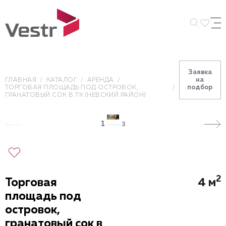
Искать 
Заявка
на
ГЛАВНАЯ
КАТАЛОГ
АРЕНДА
подбор
ТОРГОВАЯ ПЛОЩАДЬ ПОД ОСТРОВОК,
ГРАНАТОВЫЙ СОК В ТК (НЕВСКИЙ РАЙОН)
1
3
2
Торговая
4 м
площадь под
островок,
гранатовый сок в