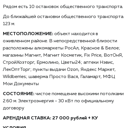
Рядом есть 10 остановок общественного транспорта.
До ближайшей остановки общественного транспорта
123 м.
МЕСТОПОЛОЖЕНИЕ:
объект находится в
оживленном районе. В непосредственной близости
расположены алкомаркеты РосАл, Красное & Белое;
магазины Магнит, Магнит Косметик, Fiх Рriсе, ВотОнЯ,
СтройХозторг, Ермолино, Цветы24; аптеки Нэвис,
ЛекОптТорг; пункты выдачи Оzоn, Яндекс Маркет,
Wildbеrriеs; шаверма Просто Вася, Галамарт, МФЦ
Мои Документы
СОСТОЯНИЕ:
чистое помещение высокими потолками
2.60 м. Электроэнергия - 30 кВт по официальному
договору
АРЕНДНАЯ СТАВКА:
27
000 рублей + КУ