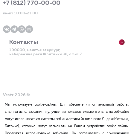
+7 (812) 770-00-00
пн-пт 10:00-21:00
Контакты
190000, Санкт-Петербург,
набережная реки Фонтанки 38, офис 7
Vestr 2026 ©
Политика конфиденциальности
Разработка сайта – DDQ
Мы используем cookie-файлы. Для обеспечения оптимальной работы,
анализа использования и улучшения пользовательского опыта на веб-сайте
могут использоваться системы веб-аналитики (в том числе Яндекс.Метрика,
2015-2026 Vestr – КОММЕРЧЕСКАЯ НЕДВИЖИМОСТЬ В САНКТ
Битрикс), которые могут размещать на Вашем устройстве cookie-файлы.
ПЕТЕРБУРГЕ И ЛЕНИНГРАДСКОЙ ОБЛАСТИ
Продолжая использование веб-сайта, Вы соглашаетесь с применением
ПОЛИТИКА КОНФИДЕНЦИАЛЬНОСТИ