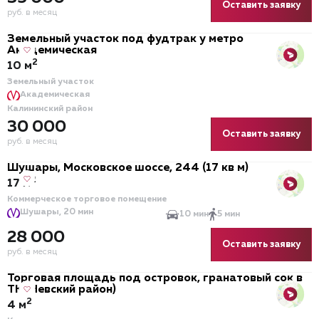
Оставить заявку
руб. в месяц
Земельный участок под фудтрак у метро
Академическая
2
10 м
Земельный участок
Академическая
Калининский район
30 000
Оставить заявку
руб. в месяц
Шушары, Московское шоссе, 244 (17 кв м)
2
17 м
Коммерческое торговое помещение
Шушары, 20 мин
10 мин
5 мин
28 000
Оставить заявку
руб. в месяц
Торговая площадь под островок, гранатовый сок в
ТК (Невский район)
2
4 м