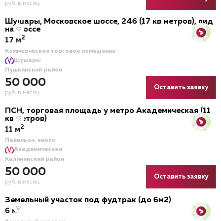
руб. в месяц
Шушары, Московское шоссе, 246 (17 кв метров), вид
на шоссе
2
17 м
Коммерческое торговое помещение
Шушары
Пушкинский район
50 000
Оставить заявку
руб. в месяц
ПСН, торговая площадь у метро Академическая (11
кв метров)
2
11 м
Павильон, киоск
Академическая
Калининский район
50 000
Оставить заявку
руб. в месяц
Земельный участок под фудтрак (до 6м2)
2
6 м