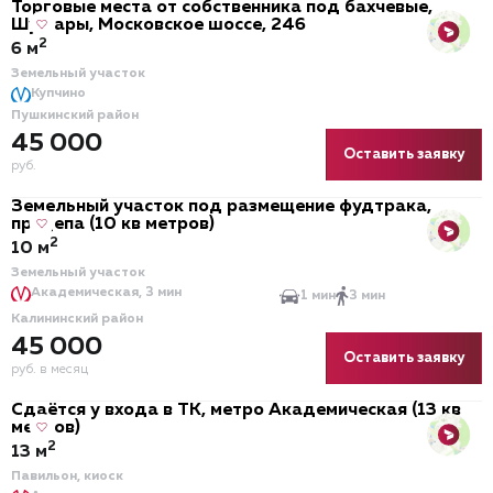
Торговые места от собственника под бахчевые,
Шушары, Московское шоссе, 246
2
6 м
Земельный участок
Купчино
Пушкинский район
45 000
Оставить заявку
руб.
Земельный участок под размещение фудтрака,
прицепа (10 кв метров)
2
10 м
Земельный участок
Академическая, 3 мин
1 мин
3 мин
Калининский район
45 000
Оставить заявку
руб. в месяц
Сдаётся у входа в ТК, метро Академическая (13 кв
метров)
2
13 м
Павильон, киоск