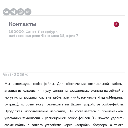
Контакты
190000, Санкт-Петербург,
набережная реки Фонтанки 38, офис 7
Vestr 2026 ©
Политика конфиденциальности
Разработка сайта – DDQ
Мы используем cookie-файлы. Для обеспечения оптимальной работы,
анализа использования и улучшения пользовательского опыта на веб-сайте
могут использоваться системы веб-аналитики (в том числе Яндекс.Метрика,
2015-2026 Vestr – КОММЕРЧЕСКАЯ НЕДВИЖИМОСТЬ В САНКТ
Битрикс), которые могут размещать на Вашем устройстве cookie-файлы.
ПЕТЕРБУРГЕ И ЛЕНИНГРАДСКОЙ ОБЛАСТИ
Продолжая использование веб-сайта, Вы соглашаетесь с применением
ПОЛИТИКА КОНФИДЕНЦИАЛЬНОСТИ
указанных технологий и размещением cookie-файлов. Вы можете удалить
Вся информация, размещенная на данном сайте, ни при каких
cookie-файлы с вашего устройства через настройки браузера, а также
обстоятельствах не может признаваться публичной офертой в соответствии