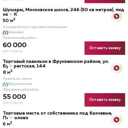
Шушары, Московское шоссе, 246 (50 кв метров), вид
на ЖК
2
50 м
Коммерческое торговое помещение
Шушары
Пушкинский район
60 000
Оставить заявку
руб. в месяц
Торговый павильон в Фрунзенском районе, ул.
Бухарестская, 144
2
8 м
Павильон, киоск
Фрунзенская
Фрунзенский район
55 000
Оставить заявку
руб. в месяц
Торговые места от собственника под бахчевые,
Парголово
2
6 м