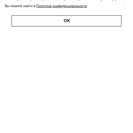
Вы можете найти в
Политике конфиденциальности
.
ОК
Арендаторам
Информация для арендаторов
Материалы и ответы
на вопросы